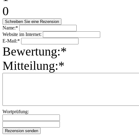
0
Name:*
Website im Internet:
E-Mail:*
Bewertung:*
Mitteilung:*
Wortprüfung: