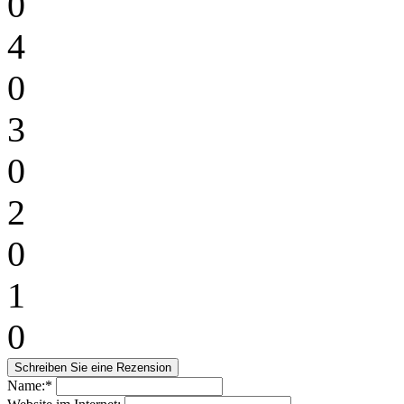
0
4
0
3
0
2
0
1
0
Name:*